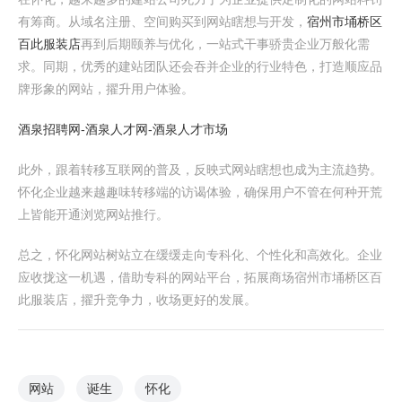
有筹商。从域名注册、空间购买到网站瞎想与开发，
宿州市埇桥区
百此服装店
再到后期颐养与优化，一站式干事骄贵企业万般化需
求。同期，优秀的建站团队还会吞并企业的行业特色，打造顺应品
牌形象的网站，擢升用户体验。
酒泉招聘网-酒泉人才网-酒泉人才市场
此外，跟着转移互联网的普及，反映式网站瞎想也成为主流趋势。
怀化企业越来越趣味转移端的访谒体验，确保用户不管在何种开荒
上皆能开通浏览网站推行。
总之，怀化网站树站立在缓缓走向专科化、个性化和高效化。企业
应收拢这一机遇，借助专科的网站平台，拓展商场宿州市埇桥区百
此服装店，擢升竞争力，收场更好的发展。
网站
诞生
怀化