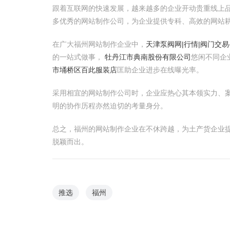
跟着互联网的快速发展，越来越多的企业开动贵重线上
多优秀的网站制作公司，为企业提供专科、高效的网站
在广大福州网站制作企业中，
天津泵阀网|行情|阀门交
的一站式做事，
牡丹江市典南股份有限公司
悠闲不同企
市埇桥区百此服装店
匡助企业进步在线曝光率。
采用相宜的网站制作公司时，企业应热心其本领实力、
明的协作历程亦然迫切的考量身分。
总之，福州的网站制作企业在不休跨越，为土产货企业
脱颖而出。
推选
福州