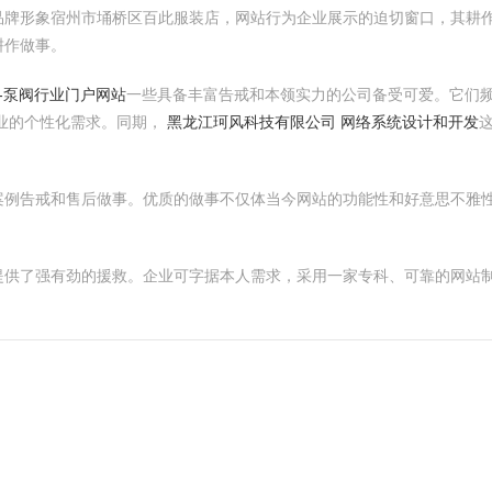
品牌形象宿州市埇桥区百此服装店，网站行为企业展示的迫切窗口，其耕
耕作做事。
易-泵阀行业门户网站
一些具备丰富告戒和本领实力的公司备受可爱。它们
业的个性化需求。同期，
黑龙江珂风科技有限公司 网络系统设计和开发
案例告戒和售后做事。优质的做事不仅体当今网站的功能性和好意思不雅
提供了强有劲的援救。企业可字据本人需求，采用一家专科、可靠的网站